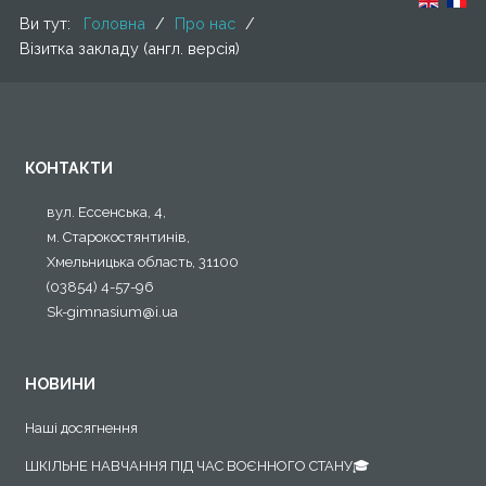
І курс
Ви тут:
Головна
/
Про нас
/
Вакансії
Візитка закладу (англ. версія)
2014-2015 н.р.
Р Е Ж И М Р О Б О Т И З А К Л А ДУ ПІД ЧАС
АДАПТИВНОГО КАРАНТИНУ
Проектна діяльність
Регламент діяльності НВК у періодкарантину у зв’язку
Кабінет медсестри
з поширенням короновірусної хвороби COVID-2019
КОНТАКТИ
Інклюзивне навчання
вул. Ессенська, 4,
м. Старокостянтинів,
Хмельницька область, 31100
(03854) 4-57-96
Sk-gimnasium@i.ua
НОВИНИ
Наші досягнення
ШКІЛЬНЕ НАВЧАННЯ ПІД ЧАС ВОЄННОГО СТАНУ🎓