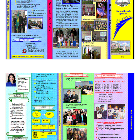
Головна
Життя
гімназії
Прозорість
та
інформаційна
відкритість
закладу
Булінг
Про
нас
ДПА
Новини
Контакти