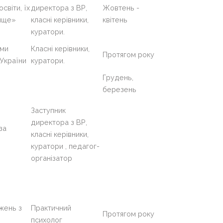
світи, їх
директора з ВР,
Жовтень -
вище»
класні керівники,
квітень
куратори.
ами
Класні керівники,
Протягом року
 України
куратори.
Грудень,
березень
Заступник
директора з ВР,
за
класні керівники,
куратори , педагог-
організатор
жень з
Практичний
Протягом року
психолог