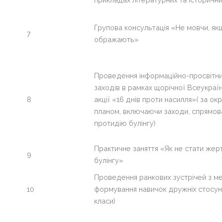
Групова консультація «Не мовчи, як
7
ображають»
Проведення інформаційно-просвітн
заходів в рамках щорічної Всеукраї
8
акції «16 днів проти насилля»( за о
планом, включаючи заходи, спрямова
протидію булінгу)
Практичне заняття «Як не стати же
9
булінгу»
Проведення ранкових зустрічей з м
10
формування навичок дружніх стосунк
класи)