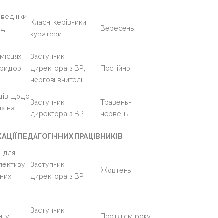
оведінки
Класні керівники
ді
Вересень
куратори
 місцях
Заступник
оридор,
директора з ВР,
Постійно
чергові вчителі
одів щодо
Заступник
Травень-
их на
директора з ВР
червень
АЦІЇ ПЕДАГОГІЧНИХ ПРАЦІВНИКІВ
ї для
лективу;
Заступник
Жовтень
зних
директора з ВР
Заступник
нгу
Протягом року