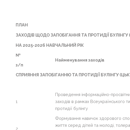
Контакти
ВІЧНА
ПАМ'ЯТЬ
ПЛАН
ГЕРОЯМ
ЗАХОДІВ ЩОДО ЗАПОБІГАННЯ ТА ПРОТИДІЇ БУЛІНГУ
Сергій
НА 2025-2026 НАВЧАЛЬНИЙ РІК
Михайлович
Бондарчук
№
Найменування заходів
з/п
НМТ
СПРИЯННЯ ЗАПОБІГАННЮ ТА ПРОТИДІЇ БУЛІНГУ (ЦЬ
Волонтерство
Проведення інформаційно-просвітн
Для
1
заходів в рамках Всеукраїнського т
розкриття
протидії булінгу
пунктів
Формування навичок здорового сп
меню
життя серед дітей та молоді, толер
натисніть
2