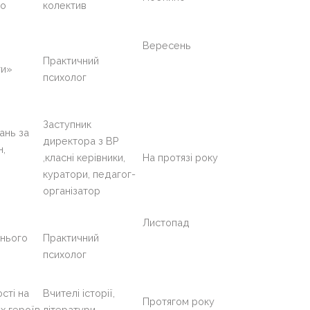
го
колектив
Вересень
Практичний
ти»
психолог
Заступник
ань за
директора з ВР
н,
,класні керівники,
На протязі року
куратори, педагог-
організатор
Листопад
тнього
Практичний
психолог
сті на
Вчителі історії,
Протягом року
х героїв
літератури