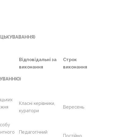
 (ЦЬКУВАВАННЯ)
Відповідальні за
Строк
виконання
виконання
КУВАННЮ)
ицьких
Класні керівники,
ижня
Вересень
куратори
особу
антного
Педагогічний
Постійно