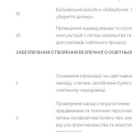
Батьківський всеобуч «Кібербулінг. 
15
уберегти дитину»
Проведення індивідуальних та груп
16
консультацій з питань насильства та
для учасників освітнього процесу
ЗАБЕЗПЕЧЕННЯ СТВОРЕННЯ БЕЗПЕЧНОГО ОСВІТНЬ
Оновлення інформації на сайті навч
1
закладу з питань запобігання булінгу
освітньому середовищі
Проведення нарад з педагогічними
працівниками та технічним персонал
2
питань профілактики булінгу про зах
від усіх форм насильства та жорсто
поводження