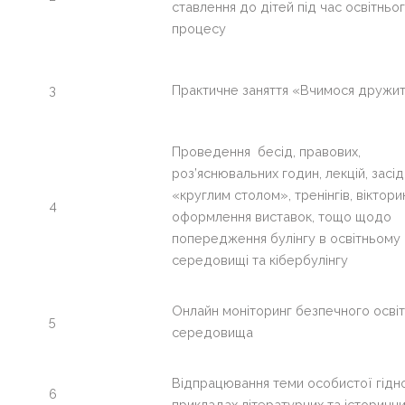
ставлення до дітей під час освітньо
на
процесу
галочку
>
справа
3
Практичне заняття «Вчимося дружи
Проведення бесід, правових,
роз’яснювальних годин, лекцій, засід
«круглим столом», тренінгів, віктори
4
оформлення виставок, тощо щодо
попередження булінгу в освітньому
середовищі та кібербулінгу
Онлайн моніторинг безпечного осві
5
середовища
Відпрацювання теми особистої гідно
6
прикладах літературних та історични