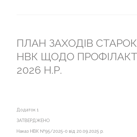
Головна
Життя
гімназії
ПЛАН ЗАХОДІВ СТАРО
Прозорість
НВК ЩОДО ПРОФІЛАКТИ
та
інформаційна
відкритість
2026 Н.Р.
закладу
Булінг
Про
нас
Додаток 1
ДПА
ЗАТВЕРДЖЕНО
Новини
Наказ НВК №95/2025-0 від 20.09.2025 р.