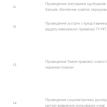
Проведення опитування здобувачів о
11
батьків «Безпечне освітнє середо
Проведення зустрічі з представник
12
відділу ювенальної превенції ГУ НП
Проведення Тижня правової освіти (
13
окремим планом
Проведення соціометричних дослід
14
метою виявлення ізольованих учнів