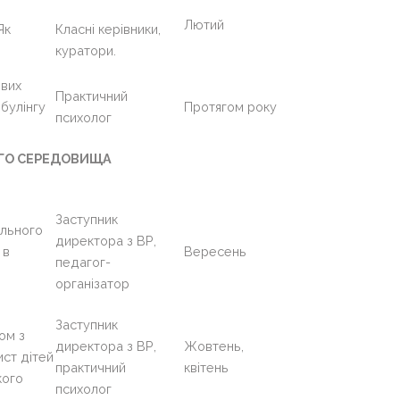
Лютий
Як
Класні керівники,
куратори.
ових
Практичний
 булінгу
Протягом року
психолог
ОГО СЕРЕДОВИЩА
Заступник
ального
директора з ВР,
 в
Вересень
педагог-
організатор
Заступник
ом з
директора з ВР,
Жовтень,
ист дітей
практичний
квітень
кого
психолог