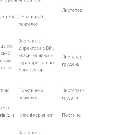
Листопад
що тебе
Практичний
психолог
Заступник
ицьких
директора з ВР ,
нської
класні керівники,
Листопад -
кремим
куратори ,педагог-
грудень
ні на
організатор
ртвою
Практичний
Листопад-
психолог
грудень
етою
ів (1-4
Класні керівники
Постійно
Заступник