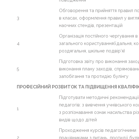
Обговорення та прийняття правил п
3
в класах, оформлення правил у вигля
наочних стендів, презентацій
Організація постійного чергування в
4
загального користування(їдальня, к
роздягальня, шкільне подвір’я)
Підготовка звіту про виконання зах
5
виконання плану заходів, спрямован
запобігання та протидію булінгу
ПРОФЕСІЙНИЙ РОЗВИТОК ТА ПІДВИЩЕННЯ КВАЛІФІК
Підготувати методичні рекомендаці
педагогів: з вивчення учнівського ко
1
з розпізнавання ознак насильства рі
видів щодо дітей
Проходження курсів педагогічними
2
працівниками з питань протидії булі