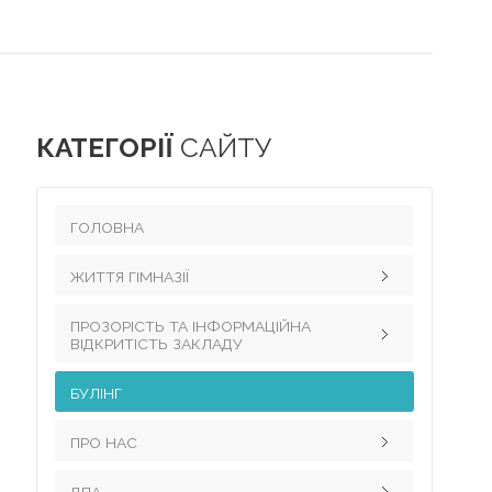
КАТЕГОРІЇ
САЙТУ
ГОЛОВНА
ЖИТТЯ ГІМНАЗІЇ
ПРОЗОРІСТЬ ТА ІНФОРМАЦІЙНА
Педагогічний колектив
ВІДКРИТІСТЬ ЗАКЛАДУ
Наші досягнення
БУЛІНГ
Інформація для вчителів
Науково-методична робота
Науково-дослідницька робота з
ПРО НАС
Виховна робота
української мови