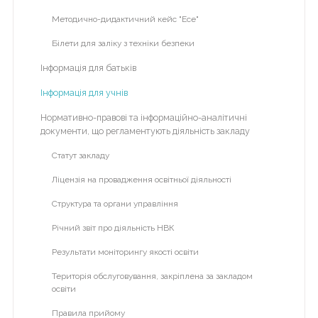
Про психолога
Методично-дидактичний кейс "Есе"
ВІЧНА
ПАМ'ЯТЬ
Для батьків
Білети для заліку з техніки безпеки
ГЕРОЯМ
Для вчителів
Інформація для батьків
Сергій
Для учнів
Інформація для учнів
Михайлович
Бондарчук
Фотовернісаж
Нормативно-правові та інформаційно-аналітичні
документи, що регламентують діяльність закладу
Відеоархів
НМТ
Статут закладу
Літній табір "Dream Country"
Волонтерство
Ліцензія на провадження освітньої діяльності
Альманах гімназії
Структура та органи управління
Гімназія
Для
Річний звіт про діяльність НВК
Початкова школа
розкриття
Результати моніторингу якості освіти
пунктів
ІІ курс
меню
Територія обслуговування, закріплена за закладом
ІІІ курс
натисніть
освіти
на
ІV курс
Правила прийому