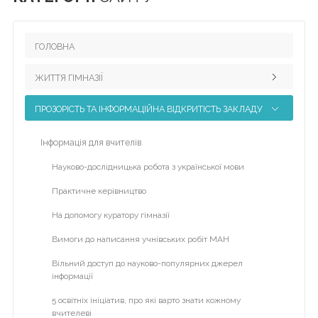
Головна
ГОЛОВНА
Життя
гімназії
ЖИТТЯ ГІМНАЗІЇ
Прозорість
та
ПРОЗОРІСТЬ ТА ІНФОРМАЦІЙНА ВІДКРИТІСТЬ ЗАКЛАДУ
Педагогічний колектив
інформаційна
відкритість
Наші досягнення
Інформація для вчителів
закладу
Науково-методична робота
Науково-дослідницька робота з української мови
Булінг
Виховна робота
Практичне керівництво
Про
Міжнародне партнерство
На допомогу куратору гімназії
нас
Участь у міжнародних проектах
Вимоги до написання учнівських робіт МАН
ДПА
Програма eTwinning Plus
Вільний доступ до науково-популярних джерел
інформації
Новини
Наша бібліотека
5 освітніх ініціатив, про які варто знати кожному
Кабінет психолога
Контакти
вчителеві