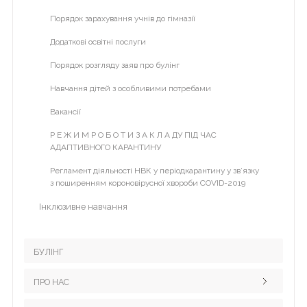
галочку
V курс
>
Порядок зарахування учнів до гімназії
справа
VІ курс
Додаткові освітні послуги
VІІ курс
Порядок розгляду заяв про булінг
2013-2014 н.р.
Навчання дітей з особливими потребами
І курс
Вакансії
2014-2015 н.р.
Р Е Ж И М Р О Б О Т И З А К Л А ДУ ПІД ЧАС
АДАПТИВНОГО КАРАНТИНУ
Проектна діяльність
Регламент діяльності НВК у періодкарантину у зв’язку
Кабінет медсестри
з поширенням короновірусної хвороби COVID-2019
Інклюзивне навчання
БУЛІНГ
ПРО НАС