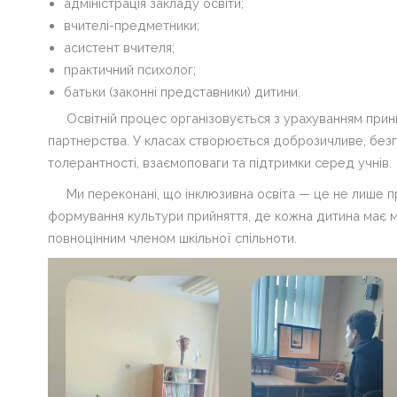
адміністрація закладу освіти;
вчителі-предметники;
асистент вчителя;
практичний психолог;
батьки (законні представники) дитини.
Освітній процес організовується з урахуванням принц
партнерства. У класах створюється доброзичливе, бе
толерантності, взаємоповаги та підтримки серед учнів.
Ми переконані, що інклюзивна освіта — це не лише 
формування культури прийняття, де кожна дитина має мо
повноцінним членом шкільної спільноти.