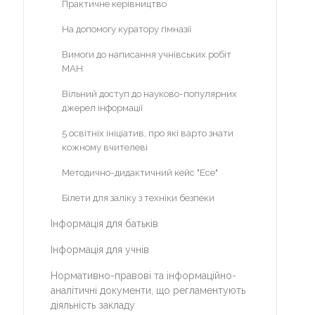
Міжнародне партнерство
Практичне керівництво
Участь у міжнародних проектах
На допомогу куратору гімназії
Програма eTwinning Plus
Вимоги до написання учнівських робіт
МАН
Наша бібліотека
Вільний доступ до науково-популярних
Кабінет психолога
джерел інформації
Про психолога
5 освітніх ініціатив, про які варто знати
кожному вчителеві
Для батьків
Методично-дидактичний кейс "Есе"
Для вчителів
Білети для заліку з техніки безпеки
Для учнів
Інформація для батьків
Фотовернісаж
Інформація для учнів
Відеоархів
Нормативно-правові та інформаційно-
Літній табір "Dream Country"
аналітичні документи, що регламентують
діяльність закладу
Альманах гімназії