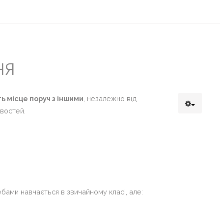
НЯ
ь місце поруч з іншими
, незалежно від
востей.
бами навчається в звичайному класі, але: