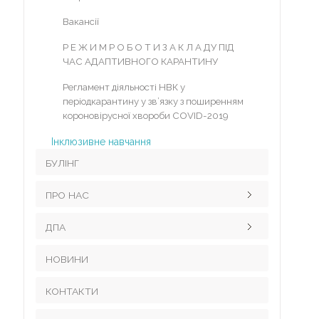
Кабінет медсестри
Вакансії
Р Е Ж И М Р О Б О Т И З А К Л А ДУ ПІД
ЧАС АДАПТИВНОГО КАРАНТИНУ
Регламент діяльності НВК у
періодкарантину у зв’язку з поширенням
короновірусної хвороби COVID-2019
Інклюзивне навчання
БУЛІНГ
ПРО НАС
ДПА
Герой Небесної Сотні
Візитка закладу
НОВИНИ
Поради в підготовці до ДПА
Візитка закладу (англ. версія)
Нормативні документи
КОНТАКТИ
Матеріально-технічне забезпечення