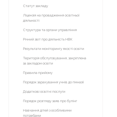
Статут закладу
Гімназія
Ліцензія на провадження освітньої
Початкова школа
діяльності
ІІ курс
Структура та органи управління
ІІІ курс
Річний звіт про діяльність НВК
ІV курс
Результати моніторингу якості освіти
V курс
Територія обслуговування, закріплена
VІ курс
за закладом освіти
VІІ курс
Правила прийому
2013-2014 н.р.
Порядок зарахування учнів до гімназії
Додаткові освітні послуги
І курс
2014-2015 н.р.
Порядок розгляду заяв про булінг
Проектна діяльність
Навчання дітей з особливими
потребами