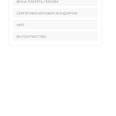
ВІЧНА ПАМ'ЯТЬ ГЕРОЯМ
навчальних кабінетів
Наша символіка
СЕРГІЙ МИХАЙЛОВИЧ БОНДАРЧУК
Мережа класів і груп
НМТ
Режим роботи
ВОЛОНТЕРСТВО
Розклад уроків
Концепція закладу