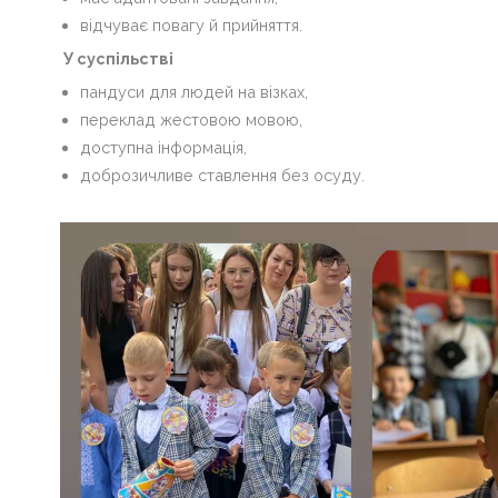
Контакти
відчуває повагу й прийняття.
У суспільстві
ВІЧНА
ПАМ'ЯТЬ
пандуси для людей на візках,
ГЕРОЯМ
переклад жестовою мовою,
доступна інформація,
Сергій
доброзичливе ставлення без осуду.
Михайлович
Бондарчук
НМТ
Волонтерство
Для
розкриття
пунктів
меню
натисніть