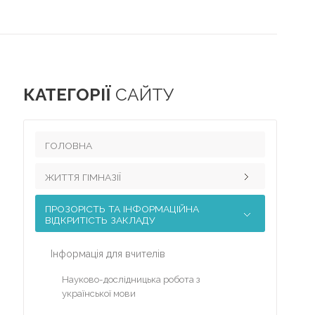
КАТЕГОРІЇ
САЙТУ
ГОЛОВНА
ЖИТТЯ ГІМНАЗІЇ
ПРОЗОРІСТЬ ТА ІНФОРМАЦІЙНА
Педагогічний колектив
ВІДКРИТІСТЬ ЗАКЛАДУ
Наші досягнення
Інформація для вчителів
Науково-методична робота
Науково-дослідницька робота з
Виховна робота
української мови