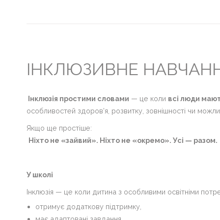
Головна
Життя
гімназії
ІНКЛЮЗИВНЕ НАВЧАН
Прозорість
та
інформаційна
Інклюзія простими словами
— це коли
всі люди мают
відкритість
особливостей здоров’я, розвитку, зовнішності чи можли
закладу
Якщо ще простіше:
Булінг
Ніхто не «зайвий». Ніхто не «окремо». Усі — разом.
Про
нас
У школі
ДПА
Інклюзія — це коли дитина з особливими освітніми потре
отримує додаткову підтримку,
Новини
має адаптовані завдання,