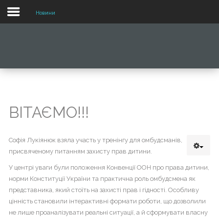
Новини
МОБІЛЬНИЙ
ВИГЛЯД
ВЕБ
САЙТУ
Для
ВІТАЄМО!!!
переходу
по
меню
Софія Лукіянюк взяла участь у тренінгу для омбудсманів,
потрібно
присвяченому питанням захисту прав дитини.
лише
натиснути
У центрі уваги були положення Конвенції ООН про права дитини,
на
норми Конституції України та практична роль омбудсмена як
нього.
представника, який стоїть на захисті прав і гідності. Особливу
цінність становили інтерактивні формати роботи, що дозволили
не лише проаналізувати реальні ситуації, а й сформувати власну