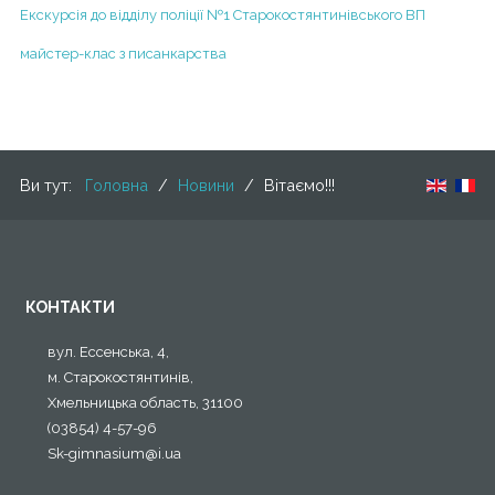
Екскурсія до відділу поліції №1 Старокостянтинівського ВП
майстер-клас з писанкарства
Ви тут:
Головна
/
Новини
/
Вітаємо!!!
КОНТАКТИ
вул. Ессенська, 4,
м. Старокостянтинів,
Хмельницька область, 31100
(03854) 4-57-96
Sk-gimnasium@i.ua