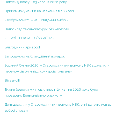
Випуск 9 класу – 03 червня 2026 року
Початкова школа
Результати моніторингу якості освіти
Прийом документів на навчання в 10 класі
ІІ курс
Територія обслуговування, закріплена за закладом
«Доброчесність – наш свідомий вибір!»
ІІІ курс
освіти
ІV курс
Велосипед та самокат-рух без небезпек
Правила прийому
V курс
«ГЕРОЇ НЕСКОРЕНОЇ УКРАЇНИ»
Порядок зарахування учнів до гімназії
VІ курс
Благодійний ярмарок!
Додаткові освітні послуги
VІІ курс
Запрошуємо на благодійний ярмарок!
Порядок розгляду заяв про булінг
2013-2014 н.р.
Зоряний Олімп-2026: у Старокостянтинівському НВК відзначили
Навчання дітей з особливими потребами
переможців олімпіад, конкурсів і змагань»
І курс
Вакансії
Вітаємо!!!
2014-2015 н.р.
Р Е Ж И М Р О Б О Т И З А К Л А ДУ ПІД ЧАС
АДАПТИВНОГО КАРАНТИНУ
Тижня безпеки життєдіяльності 24 квітня 2026 року було
Проектна діяльність
проведено День цивільного захисту
Регламент діяльності НВК у періодкарантину у зв’язку
Кабінет медсестри
з поширенням короновірусної хвороби COVID-2019
День довкілля у Старокостянтинівському НВК: учні долучилися до
доброї справи
Інклюзивне навчання