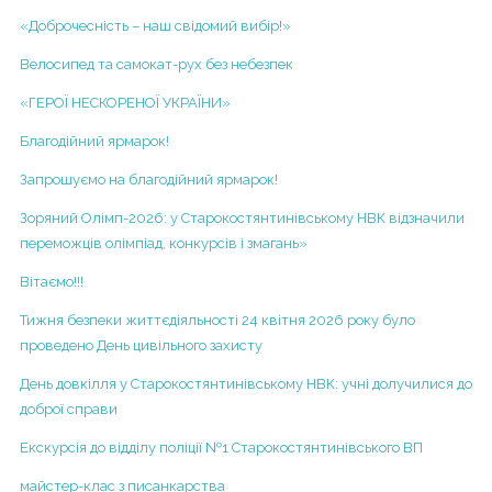
Територія обслуговування, закріплена за закладом
«Доброчесність – наш свідомий вибір!»
ІІІ курс
освіти
ІV курс
Велосипед та самокат-рух без небезпек
Правила прийому
V курс
«ГЕРОЇ НЕСКОРЕНОЇ УКРАЇНИ»
Порядок зарахування учнів до гімназії
VІ курс
Благодійний ярмарок!
Додаткові освітні послуги
VІІ курс
Запрошуємо на благодійний ярмарок!
Порядок розгляду заяв про булінг
2013-2014 н.р.
Зоряний Олімп-2026: у Старокостянтинівському НВК відзначили
Навчання дітей з особливими потребами
переможців олімпіад, конкурсів і змагань»
І курс
Вакансії
Вітаємо!!!
2014-2015 н.р.
Р Е Ж И М Р О Б О Т И З А К Л А ДУ ПІД ЧАС
АДАПТИВНОГО КАРАНТИНУ
Тижня безпеки життєдіяльності 24 квітня 2026 року було
Проектна діяльність
проведено День цивільного захисту
Регламент діяльності НВК у періодкарантину у зв’язку
Кабінет медсестри
з поширенням короновірусної хвороби COVID-2019
День довкілля у Старокостянтинівському НВК: учні долучилися до
доброї справи
Інклюзивне навчання
Екскурсія до відділу поліції №1 Старокостянтинівського ВП
майстер-клас з писанкарства