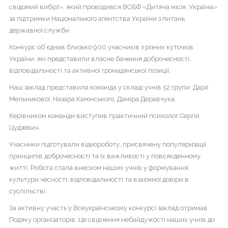
свідомий вибір!», який проводився ВОБФ «Дитяча місія. Україна»
Головна
за підтримки Національного агентства України з питань
державної служби.
Життя
гімназії
Конкурс об’єднав близько 900 учасників з різних куточків
України, які представили власне бачення доброчесності,
Прозорість
відповідальності та активної громадянської позиції.
та
інформаційна
Наш заклад представила команда у складі учнів 52 групи: Дарії
відкритість
Мельникової, Назара Камінського, Даміра Деравчука.
закладу
Керівником команди виступив практичний психолог Сергій
Булінг
Цудзевич.
Учасники підготували відеороботу, присвячену популяризації
Про
принципів доброчесності та їх важливості у повсякденному
нас
житті. Робота стала внеском наших учнів у формування
культури чесності, відповідальності та взаємної довіри в
ДПА
суспільстві.
Новини
За активну участь у Всеукраїнському конкурсі заклад отримав
Подяку організаторів. Це свідчення небайдужості наших учнів до
Контакти